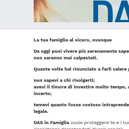
La tua famiglia al sicuro, ovunque
Da oggi puoi vivere più serenamente sapen
non saranno mai calpestati.
Quante volte hai rinunciato a farli valere p
non sapevi a chi rivolgerti;
avevi il timore di investire molto tempo, 
incerto;
temevi quanto fosse costoso intraprende
legale.
DAS in Famiglia
vuole proteggere te e i tuo