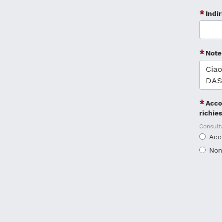
Indi
Note
Acco
richie
Consult
Acc
Non