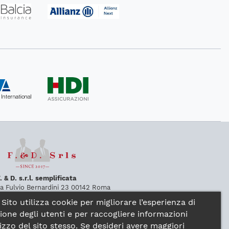
. & D. s.r.l. semplificata
ia Fulvio Bernardini 23
00142
Roma
:
Viale Erminio Spalla 9
00142
Roma
Sito utilizza cookie per migliorare l’esperienza di
65911189
fax:
0654229312
ione degli utenti e per raccogliere informazioni
pec:
lafdsrl
@
pec
.
it
rtita iva:
14172281009
ilizzo del sito stesso. Se desideri avere maggiori