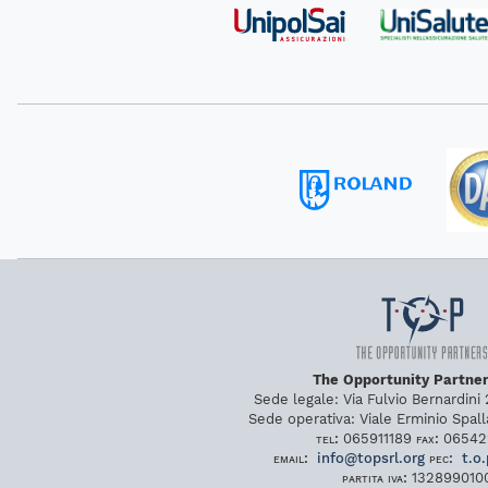
The Opportunity Partners
Sede legale:
Via Fulvio Bernardini
Sede operativa:
Viale Erminio Spal
tel:
065911189
fax:
06542
email:
info
@
topsrl
.
org
pec:
t
.
o
.
partita iva:
132899010