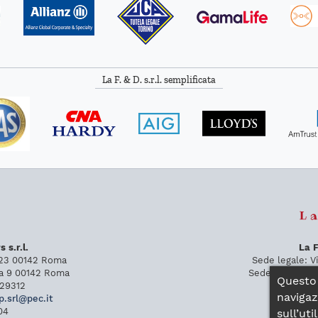
La F. & D. s.r.l. semplificata
 s.r.l.
La F
 23
00142
Roma
Sede legale:
V
la 9
00142
Roma
Sede operativa
Questo 
29312
tel:
0
navigaz
p
.
srl
@
pec
.
it
04
pa
sull’ut