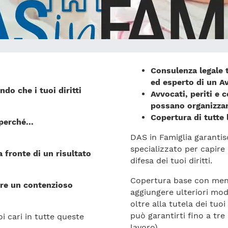
Consulenza legale 
ed esperto di un A
do che i tuoi diritti
Avvocati, periti e 
possano organizzare
Copertura di tutte l
erché...
DAS in Famiglia garantis
specializzato per capire
a fronte di un risultato
difesa dei tuoi diritti.
Copertura base con meno 
re un contenzioso
aggiungere ulteriori modu
oltre alla tutela dei tuoi
può garantirti fino a tre
i cari in tutte queste
lavoro).