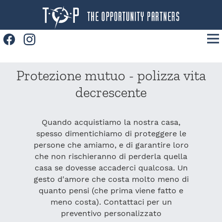
Facebook
Instagram
Home
Protezione mutuo - polizza vita
Prodotti
decrescente
Convenzioni
Quando acquistiamo la nostra casa,
News
spesso dimentichiamo di proteggere le
Contatti
persone che amiamo, e di garantire loro
che non rischieranno di perderla quella
Lavora con noi
casa se dovesse accaderci qualcosa. Un
gesto d'amore che costa molto meno di
quanto pensi (che prima viene fatto e
meno costa). Contattaci per un
preventivo personalizzato