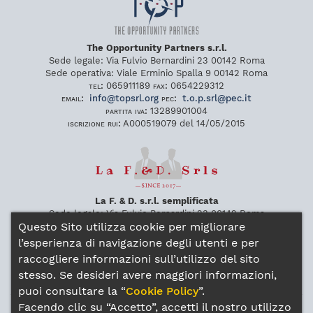
The Opportunity Partners s.r.l.
Sede legale:
Via Fulvio Bernardini 23
00142
Roma
Sede operativa:
Viale Erminio Spalla 9
00142
Roma
tel:
065911189
fax:
0654229312
email:
info
@
topsrl
.
org
pec:
t
.
o
.
p
.
srl
@
pec
.
it
partita iva:
13289901004
iscrizione rui:
A000519079 del 14/05/2015
La F. & D. s.r.l. semplificata
Sede legale:
Via Fulvio Bernardini 23
00142
Roma
Questo Sito utilizza cookie per migliorare
Sede operativa:
Viale Erminio Spalla 9
00142
Roma
tel:
065911189
fax:
0654229312
l’esperienza di navigazione degli utenti e per
pec:
lafdsrl
@
pec
.
it
raccogliere informazioni sull’utilizzo del sito
partita iva:
14172281009
stesso. Se desideri avere maggiori informazioni,
iscrizione rui:
A000570367 del 29/03/2017
puoi consultare la “
Cookie Policy
”.
Facendo clic su “Accetto”, accetti il nostro utilizzo
Gli intermediari sono soggetti al controllo dell’IVASS