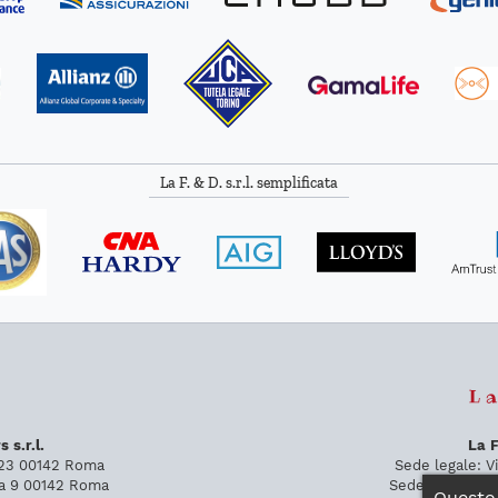
La F. & D. s.r.l. semplificata
 s.r.l.
La F
 23
00142
Roma
Sede legale:
V
la 9
00142
Roma
Sede operativa
Questo 