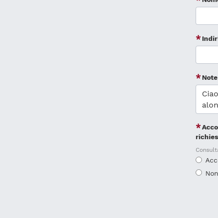
Indi
Note
Acco
richie
Consult
Acc
Non