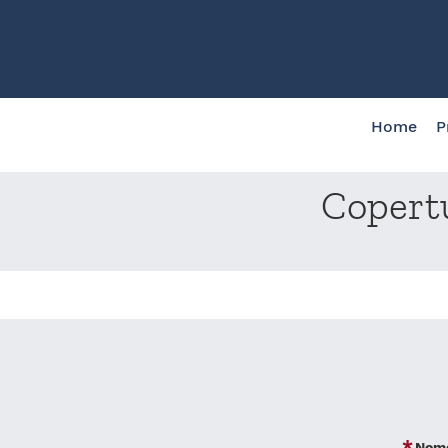
Home
P
Copertu
Nom