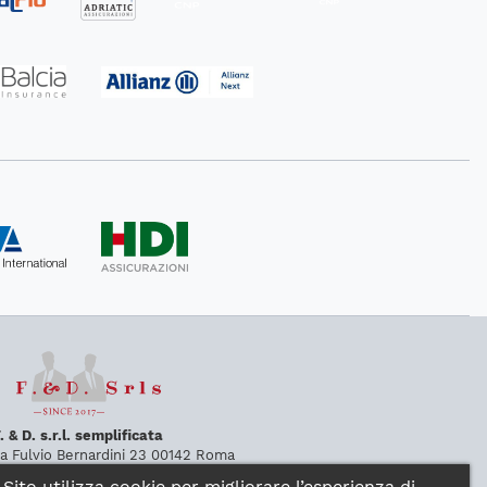
. & D. s.r.l. semplificata
ia Fulvio Bernardini 23
00142
Roma
:
Viale Erminio Spalla 9
00142
Roma
Sito utilizza cookie per migliorare l’esperienza di