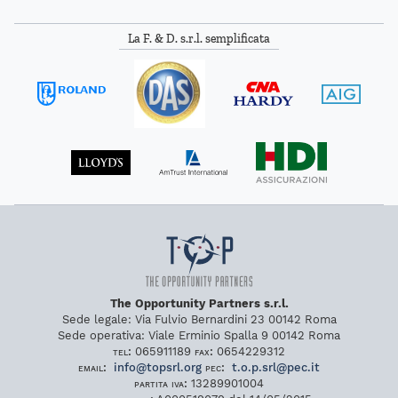
La F. & D. s.r.l. semplificata
The Opportunity Partners s.r.l.
Sede legale:
Via Fulvio Bernardini 23
00142
Roma
Sede operativa:
Viale Erminio Spalla 9
00142
Roma
tel:
065911189
fax:
0654229312
email:
info
@
topsrl
.
org
pec:
t
.
o
.
p
.
srl
@
pec
.
it
partita iva:
13289901004