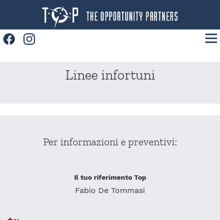
Facebook
Instagram
Home
Linee infortuni
Prodotti
Convenzioni
News
Per informazioni e preventivi:
Contatti
Lavora con noi
Il tuo riferimento Top
Fabio De Tommasi