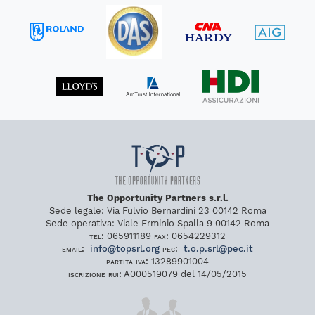
The Opportunity Partners s.r.l.
Sede legale:
Via Fulvio Bernardini 23
00142
Roma
Sede operativa:
Viale Erminio Spalla 9
00142
Roma
tel:
065911189
fax:
0654229312
email:
info
@
topsrl
.
org
pec:
t
.
o
.
p
.
srl
@
pec
.
it
partita iva:
13289901004
iscrizione rui:
A000519079 del 14/05/2015