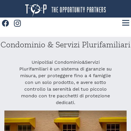
Facebook
Instagram
Home
Condominio & Servizi Plurifamiliari
Prodotti
Convenzioni
UnipolSai Condominio&Servizi
Plurifamiliari è un sistema di garanzie su
News
misura, per proteggere fino a 4 famiglie
con un solo prodotto, e avere sotto
Contatti
controllo la serenità del tuo piccolo
Lavora con noi
mondo con tre pacchetti di protezione
dedicati.