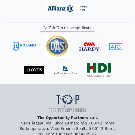
La F. & D. s.r.l. semplificata
The Opportunity Partners s.r.l.
Sede legale:
Via Fulvio Bernardini 23
00142
Roma
Sede operativa:
Viale Erminio Spalla 9
00142
Roma
tel:
065911189
fax:
0654229312