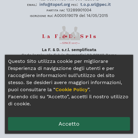
email:
info
@
topsrl
.
org
pec:
t
.
o
.
p
.
srl
@
pec
.
it
partita iva:
13289901004
iscrizione rui:
A000519079 del 14/05/2015
La F. & D. s.r.l. semplificata
Sede legale:
Via Fulvio Bernardini 23
00142
Roma
Questo Sito utilizza cookie per migliorare
Sede operativa:
Viale Erminio Spalla 9
00142
Roma
tel:
065911189
fax:
0654229312
l’esperienza di navigazione degli utenti e per
pec:
lafdsrl
@
pec
.
it
raccogliere informazioni sull’utilizzo del sito
partita iva:
14172281009
stesso. Se desideri avere maggiori informazioni,
iscrizione rui:
A000570367 del 29/03/2017
puoi consultare la “
Cookie Policy
”.
Facendo clic su “Accetto”, accetti il nostro utilizzo
Gli intermediari sono soggetti al controllo dell’IVASS
di cookie.
Estremi consultabili all’indirizzo:
https://servizi.ivass.it/RuirPubblica/
Note legali
Privacy Policy
Cookie Policy
Reclami
Accetto
Whistleblowing