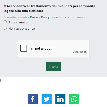
Acconsento al trattamento dei miei dati per le finalità
legate alla mia richiesta
Consulta la nostra
Privacy Policy
per ulteriori informazioni
Acconsento
Non acconsento
Invia
{
Condividi su Facebook
Condividi su Twitter
Condividi su Linkedin
Condividi su 