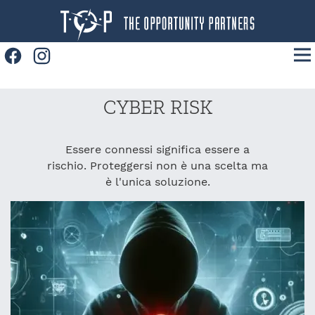
Facebook
Instagram
Home
CYBER RISK
Prodotti
Convenzioni
Essere connessi significa essere a
rischio. Proteggersi non è una scelta ma
News
è l'unica soluzione.
Contatti
Lavora con noi