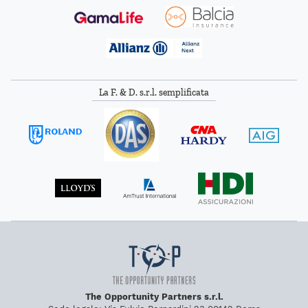
La F. & D. s.r.l. semplificata
The Opportunity Partners s.r.l.