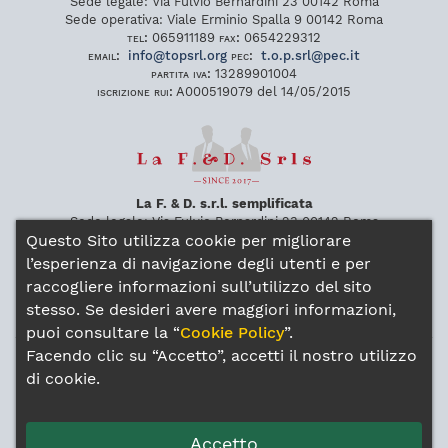
Sede legale:
Via Fulvio Bernardini 23
00142
Roma
Sede operativa:
Viale Erminio Spalla 9
00142
Roma
tel:
065911189
fax:
0654229312
email:
info
@
topsrl
.
org
pec:
t
.
o
.
p
.
srl
@
pec
.
it
partita iva:
13289901004
iscrizione rui:
A000519079 del 14/05/2015
La F. & D. s.r.l. semplificata
Sede legale:
Via Fulvio Bernardini 23
00142
Roma
Questo Sito utilizza cookie per migliorare
Sede operativa:
Viale Erminio Spalla 9
00142
Roma
tel:
065911189
fax:
0654229312
l’esperienza di navigazione degli utenti e per
pec:
lafdsrl
@
pec
.
it
raccogliere informazioni sull’utilizzo del sito
partita iva:
14172281009
stesso. Se desideri avere maggiori informazioni,
iscrizione rui:
A000570367 del 29/03/2017
puoi consultare la “
Cookie Policy
”.
Facendo clic su “Accetto”, accetti il nostro utilizzo
Gli intermediari sono soggetti al controllo dell’IVASS
di cookie.
Estremi consultabili all’indirizzo:
https://servizi.ivass.it/RuirPubblica/
Note legali
Privacy Policy
Cookie Policy
Reclami
Accetto